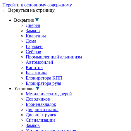
Перейти к основному содержиому
← Вернуться на страницу
Вскрытие
Дверей
Замков
Квартиры
Дома
Гаражей
Сейфов
Промышленный альпинизм
Автомобилей
Капотов
Багажника
Блокиратора КПП
Блокиратора руля
Установка
Металлических дверей
Доводчиков
Броненакладок
Дверного глазка
Дверных ручек
Сигнализации
Замков
Установка электрозамков